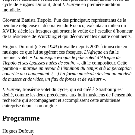
cycle de Hugues Dufourt, dont
L’Europe
en première audition
mondiale.
Giovanni Battista Tiepolo, l’un des principaux représentants de la
peinture religieuse et décorative du Rococo, exécuta au milieu du
XVIIIe siècle les fresques qui ornent la voûte de l’escalier d’honneur
de la résidence de Würzburg et qui découvrent les quatre continents.
Hugues Dufourt (né en 1943) travaille depuis 2005 à transcrire en
musique ce que lui suggèrent ces fresques.
L’Afrique
en fut le
premier volet. «
La musique évoque le pâle soleil d’Afrique de
Tiepolo et ses épaisses nuées de soufre
», dit le compositeur. Cette
partition «
marque un retour à l’intuition du temps et à la perception
concrète du changement. (…) La forme musicale devient un modelé
de masses et de vides, un flux de forces et de valeurs
».
L’Europe
, troisième volet du cycle, qui est créé à Strasbourg est
dédié, comme les deux précédents, aux huit musiciens de l’ensemble
recherche qui accompagnent et accomplissent cette ambitieuse
entreprise depuis son origine.
Programme
Hugues Dufourt