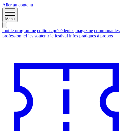
Aller au contenu
Menu
tout le programme
éditions précédentes
magazine
communautés
professionnel·les
soutenir le festival
infos pratiques
à propos