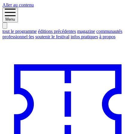
Aller au contenu
Menu
tout le programme
éditions précédentes
magazine
communautés
professionnel·les
soutenir le festival
infos pratiques
à propos