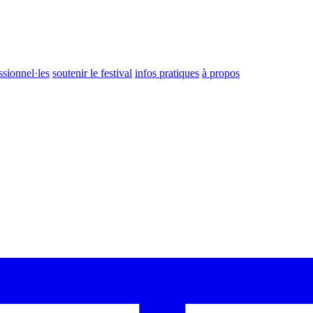
ssionnel·les
soutenir le festival
infos pratiques
à propos