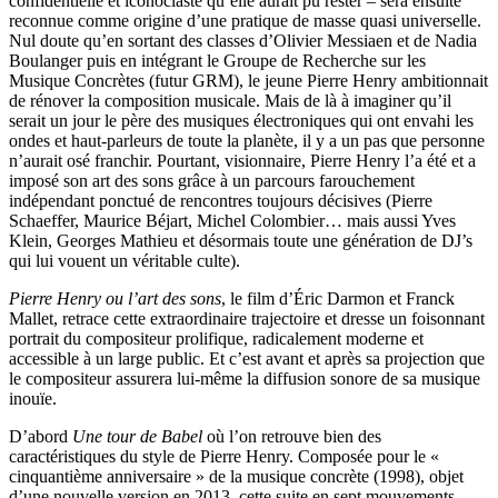
confidentielle et iconoclaste qu’elle aurait pu rester – sera ensuite
reconnue comme origine d’une pratique de masse quasi universelle.
Nul doute qu’en sortant des classes d’Olivier Messiaen et de Nadia
Boulanger puis en intégrant le Groupe de Recherche sur les
Musique Concrètes (futur GRM), le jeune Pierre Henry ambitionnait
de rénover la composition musicale. Mais de là à imaginer qu’il
serait un jour le père des musiques électroniques qui ont envahi les
ondes et haut-parleurs de toute la planète, il y a un pas que personne
n’aurait osé franchir. Pourtant, visionnaire, Pierre Henry l’a été et a
imposé son art des sons grâce à un parcours farouchement
indépendant ponctué de rencontres toujours décisives (Pierre
Schaeffer, Maurice Béjart, Michel Colombier… mais aussi Yves
Klein, Georges Mathieu et désormais toute une génération de DJ’s
qui lui vouent un véritable culte).
Pierre Henry ou l’art des sons
, le film d’Éric Darmon et Franck
Mallet, retrace cette extraordinaire trajectoire et dresse un foisonnant
portrait du compositeur prolifique, radicalement moderne et
accessible à un large public. Et c’est avant et après sa projection que
le compositeur assurera lui-même la diffusion sonore de sa musique
inouïe.
D’abord
Une tour de Babel
où l’on retrouve bien des
caractéristiques du style de Pierre Henry. Composée pour le «
cinquantième anniversaire » de la musique concrète (1998), objet
d’une nouvelle version en 2013, cette suite en sept mouvements