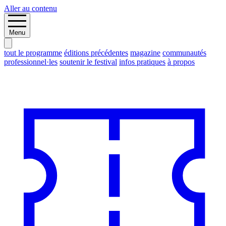
Aller au contenu
Menu
tout le programme
éditions précédentes
magazine
communautés
professionnel·les
soutenir le festival
infos pratiques
à propos