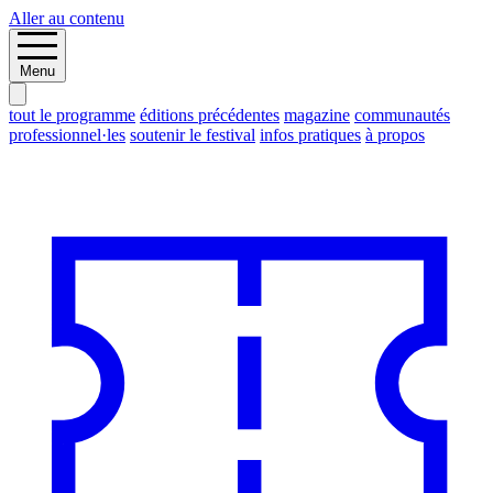
Aller au contenu
Menu
tout le programme
éditions précédentes
magazine
communautés
professionnel·les
soutenir le festival
infos pratiques
à propos