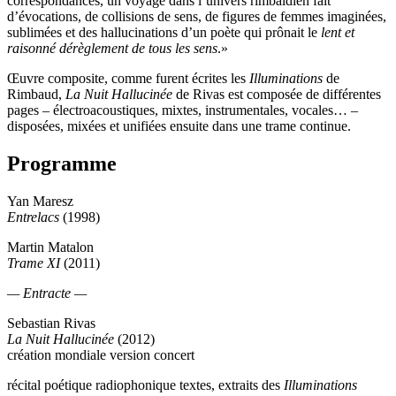
correspondances, un voyage dans l’univers rimbaldien fait
d’évocations, de collisions de sens, de figures de femmes imaginées,
sublimées et des hallucinations d’un poète qui prônait le
lent et
raisonné dérèglement de tous les sens
.»
Œuvre composite, comme furent écrites les
Illuminations
de
Rimbaud,
La Nuit Hallucinée
de Rivas est composée de différentes
pages – électroacoustiques, mixtes, instrumentales, vocales… –
disposées, mixées et unifiées ensuite dans une trame continue.
Programme
Yan Maresz
Entrelacs
(1998)
Martin Matalon
Trame XI
(2011)
— Entracte —
Sebastian Rivas
La Nuit Hallucinée
(2012)
création mondiale version concert
récital poétique radiophonique textes, extraits des
Illuminations