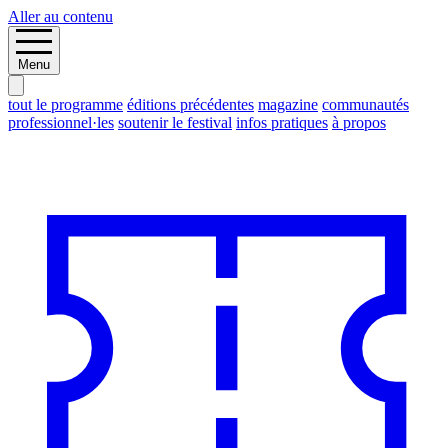
Aller au contenu
Menu
tout le programme
éditions précédentes
magazine
communautés
professionnel·les
soutenir le festival
infos pratiques
à propos