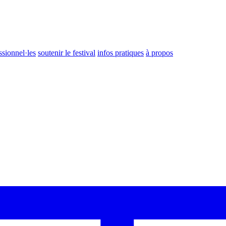
ssionnel·les
soutenir le festival
infos pratiques
à propos