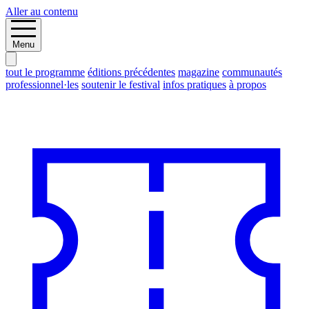
Aller au contenu
Menu
tout le programme
éditions précédentes
magazine
communautés
professionnel·les
soutenir le festival
infos pratiques
à propos