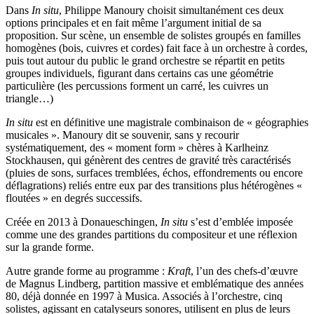
Dans
In situ
, Philippe Manoury choisit simultanément ces deux
options principales et en fait même l’argument initial de sa
proposition. Sur scène, un ensemble de solistes groupés en familles
homogènes (bois, cuivres et cordes) fait face à un orchestre à cordes,
puis tout autour du public le grand orchestre se répartit en petits
groupes individuels, figurant dans certains cas une géométrie
particulière (les percussions forment un carré, les cuivres un
triangle…)
In situ
est en définitive une magistrale combinaison de « géographies
musicales ». Manoury dit se souvenir, sans y recourir
systématiquement, des « moment form » chères à Karlheinz
Stockhausen, qui génèrent des centres de gravité très caractérisés
(pluies de sons, surfaces tremblées, échos, effondrements ou encore
déflagrations) reliés entre eux par des transitions plus hétérogènes «
floutées » en degrés successifs.
Créée en 2013 à Donaueschingen,
In situ
s’est d’emblée imposée
comme une des grandes partitions du compositeur et une réflexion
sur la grande forme.
Autre grande forme au programme :
Kraft
, l’un des chefs-d’œuvre
de Magnus Lindberg, partition massive et emblématique des années
80, déjà donnée en 1997 à Musica. Associés à l’orchestre, cinq
solistes, agissant en catalyseurs sonores, utilisent en plus de leurs