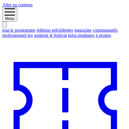
Aller au contenu
Menu
tout le programme
éditions précédentes
magazine
communautés
professionnel·les
soutenir le festival
infos pratiques
à propos