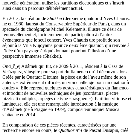
nouvelle génération, utilise les partitions électroniques et s’inscrit
ainsi dans un parcours délibérément actuel.
En 2013, la création de
Shakkei
(deuxième quatuor d’Yves Chauris,
né en 1980, lauréat du Conservatoire Supérieur de Paris), dans un
spectacle du chorégraphe Michel Kelemenis, illustre ce désir de
renouvellement et, incidemment, de participation à d’autres
événements que le seul concert. Yves Chauris tire profit de son
séjour à la Villa Kujoyama pour ce deuxième quatuor, qui renvoie à
l’idée d’un paysage étriqué donnant pourtant l’illusion d’une
perspective immense (Shakkei).
Ond_ř_ej Adámek qui fut, de 2009 à 2011, résident à la Casa de
Velázquez, s’inspire pour sa part du flamenco qu’il découvre alors.
Créée par le Quatuor Diotima, la pièce est de l’aveu même de son
auteur, « extrêmement difficile, un vrai challenge pour un quatuor à
cordes ». Elle reprend quelques gestes caractéristiques du flamenco
et introduit de nouvelles techniques de jeu (scordatura, plectre,
pizzicati multiples, arpèges de type « rasgueo »). Partition virtuose et
lumineuse, elle est une remarquable introduction à la musique
d’Adámek (né à Prague en 1979), compositeur auquel Musica
s’attache en 2014.
En comparaison de ces pièces récentes, caractérisées par une
recherche encore en cours, le
Quatuor n°4
de Pascal Dusapin, créé