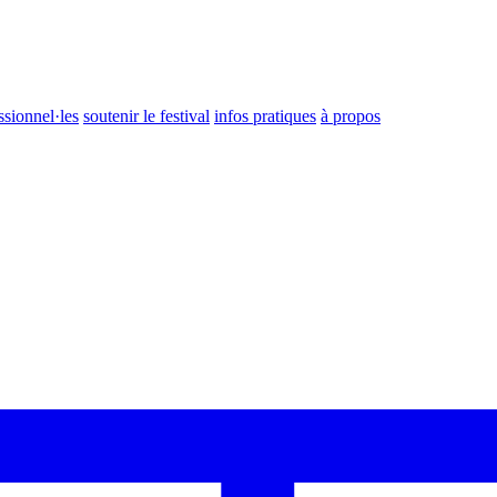
ssionnel·les
soutenir le festival
infos pratiques
à propos