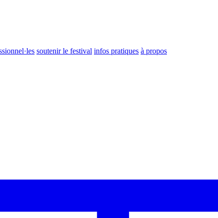
ssionnel·les
soutenir le festival
infos pratiques
à propos