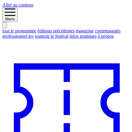
Aller au contenu
Menu
tout le programme
éditions précédentes
magazine
communautés
professionnel·les
soutenir le festival
infos pratiques
à propos