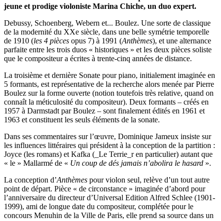
jeune et prodige violoniste Marina Chiche, un duo expert.
Debussy, Schoenberg, Webern et... Boulez. Une sorte de classique
de la modernité du XXe siècle, dans une belle symétrie temporelle
de 1910 (
les 4 pièces
opus 7) à 1991 (
Anthèmes
), et une alternance
parfaite entre les trois duos « historiques » et les deux pièces soliste
que le compositeur a écrites à trente-cinq années de distance.
La troisième et dernière Sonate pour piano, initialement imaginée en
5 formants, est représentative de la recherche alors menée par Pierre
Boulez sur la forme ouverte (notion toutefois très relative, quand on
connaît la méticulosité du compositeur). Deux formants – créés en
1957 à Darmstadt par Boulez – sont finalement édités en 1961 et
1963 et constituent les seuls éléments de la sonate.
Dans ses commentaires sur l’œuvre, Dominique Jameux insiste sur
les influences littéraires qui président à la conception de la partition :
Joyce (les romans) et Kafka (_Le Terrie_r en particulier) autant que
« le » Mallarmé de «
Un coup de dés jamais n’abolira le hasard
».
La conception d’
Anthèmes
pour violon seul, relève d’un tout autre
point de départ. Pièce « de circonstance » imaginée d’abord pour
l’anniversaire du directeur d’Universal Edition Alfred Schlee (1901-
1999), ami de longue date du compositeur, complétée pour le
concours Menuhin de la Ville de Paris, elle prend sa source dans un