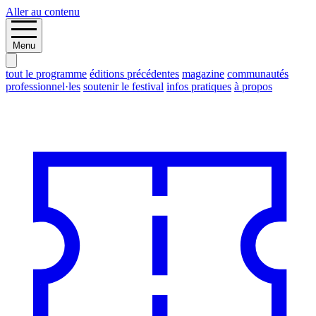
Aller au contenu
Menu
tout le programme
éditions précédentes
magazine
communautés
professionnel·les
soutenir le festival
infos pratiques
à propos