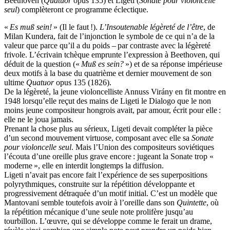
Beethoven (
Quatuor
opus 135) et Ligeti (
Sonate pour violoncelle
seul
) complèteront ce programme éclectique.
«
Es muß sein!
» (Il le faut !).
L’Insoutenable légèreté de l’être
, de
Milan Kundera, fait de l’injonction le symbole de ce qui n’a de la
valeur que parce qu’il a du poids – par contraste avec la légèreté
frivole. L’écrivain tchèque emprunte l’expression à Beethoven, qui
déduit de la question («
Muß es sein?
») et de sa réponse impérieuse
deux motifs à la base du quatrième et dernier mouvement de son
ultime
Quatuor
opus 135 (1826).
De la légèreté, la jeune violoncelliste Annuss Virány en fit montre en
1948 lorsqu’elle reçut des mains de Ligeti le Dialogo que le non
moins jeune compositeur hongrois avait, par amour, écrit pour elle :
elle ne le joua jamais.
Prenant la chose plus au sérieux, Ligeti devait compléter la pièce
d’un second mouvement virtuose, composant avec elle sa
Sonate
pour violoncelle seul
. Mais l’Union des compositeurs soviétiques
l’écouta d’une oreille plus grave encore : jugeant la Sonate trop «
moderne », elle en interdit longtemps la diffusion.
Ligeti n’avait pas encore fait l’expérience de ses superpositions
polyrythmiques, construite sur la répétition développante et
progressivement détraquée d’un motif initial. C’est un modèle que
Mantovani semble toutefois avoir à l’oreille dans son
Quintette
, où
la répétition mécanique d’une seule note prolifère jusqu’au
tourbillon. L’œuvre, qui se développe comme le ferait un drame,