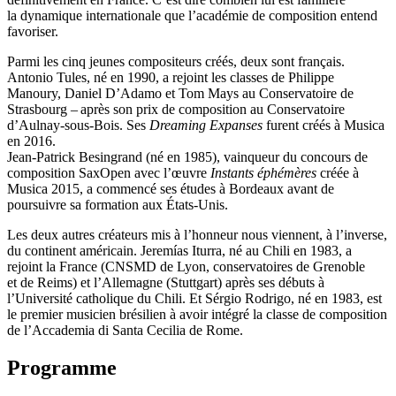
la dynamique internationale que l’académie de composition entend
favoriser.
Parmi les cinq jeunes compositeurs créés, deux sont français.
Antonio Tules, né en 1990, a rejoint les classes de Philippe
Manoury, Daniel D’Adamo et Tom Mays au Conservatoire de
Strasbourg – après son prix de composition au Conservatoire
d’Aulnay-sous-Bois. Ses
Dreaming Expanses
furent créés à Musica
en 2016.
Jean-Patrick Besingrand (né en 1985), vainqueur du concours de
composition SaxOpen avec l’œuvre
Instants éphémères
créée à
Musica 2015, a commencé ses études à Bordeaux avant de
poursuivre sa formation aux États-Unis.
Les deux autres créateurs mis à l’honneur nous viennent, à l’inverse,
du continent américain. Jeremías Iturra, né au Chili en 1983, a
rejoint la France (CNSMD de Lyon, conservatoires de Grenoble
et de Reims) et l’Allemagne (Stuttgart) après ses débuts à
l’Université catholique du Chili. Et Sérgio Rodrigo, né en 1983, est
le premier musicien brésilien à avoir intégré la classe de composition
de l’Accademia di Santa Cecilia de Rome.
Programme