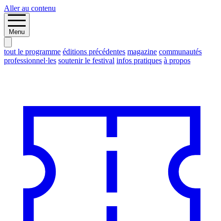
Aller au contenu
Menu
tout le programme
éditions précédentes
magazine
communautés
professionnel·les
soutenir le festival
infos pratiques
à propos