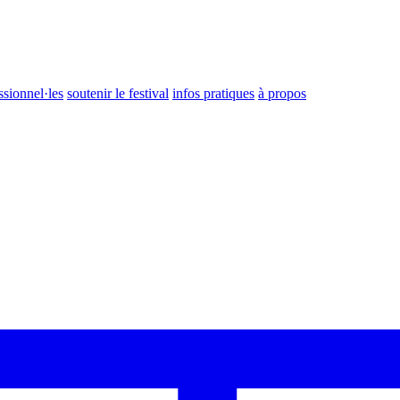
ssionnel·les
soutenir le festival
infos pratiques
à propos