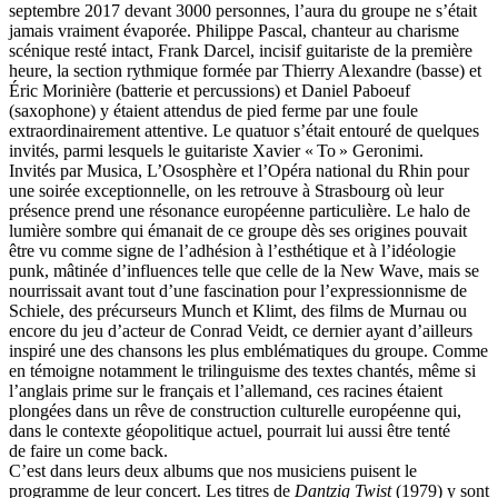
septembre 2017 devant 3000 personnes, l’aura du groupe ne s’était
jamais vraiment évaporée. Philippe Pascal, chanteur au charisme
scénique resté intact, Frank Darcel, incisif guitariste de la première
heure, la section rythmique formée par Thierry Alexandre (basse) et
Éric Morinière (batterie et percussions) et Daniel Paboeuf
(saxophone) y étaient attendus de pied ferme par une foule
extraordinairement attentive. Le quatuor s’était entouré de quelques
invités, parmi lesquels le guitariste Xavier « To » Geronimi.
Invités par Musica, L’Ososphère et l’Opéra national du Rhin pour
une soirée exceptionnelle, on les retrouve à Strasbourg où leur
présence prend une résonance européenne particulière. Le halo de
lumière sombre qui émanait de ce groupe dès ses origines pouvait
être vu comme signe de l’adhésion à l’esthétique et à l’idéologie
punk, mâtinée d’influences telle que celle de la New Wave, mais se
nourrissait avant tout d’une fascination pour l’expressionnisme de
Schiele, des précurseurs Munch et Klimt, des films de Murnau ou
encore du jeu d’acteur de Conrad Veidt, ce dernier ayant d’ailleurs
inspiré une des chansons les plus emblématiques du groupe. Comme
en témoigne notamment le trilinguisme des textes chantés, même si
l’anglais prime sur le français et l’allemand, ces racines étaient
plongées dans un rêve de construction culturelle européenne qui,
dans le contexte géopolitique actuel, pourrait lui aussi être tenté
de faire un come back.
C’est dans leurs deux albums que nos musiciens puisent le
programme de leur concert. Les titres de
Dantzig Twist
(1979) y sont