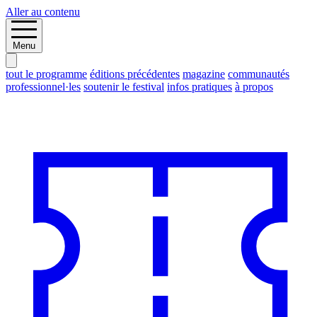
Aller au contenu
Menu
tout le programme
éditions précédentes
magazine
communautés
professionnel·les
soutenir le festival
infos pratiques
à propos