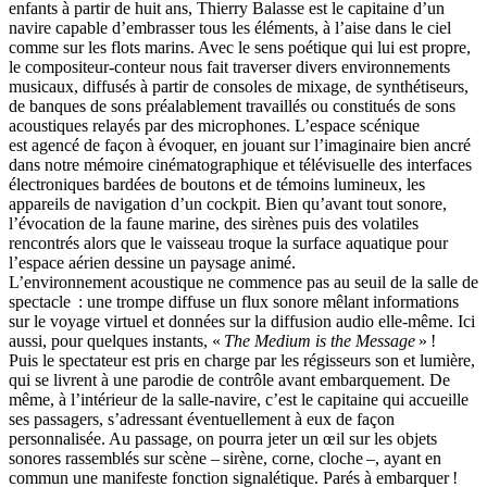
enfants à partir de huit ans, Thierry Balasse est le capitaine d’un
navire capable d’embrasser tous les éléments, à l’aise dans le ciel
comme sur les flots marins. Avec le sens poétique qui lui est propre,
le compositeur-conteur nous fait traverser divers environnements
musicaux, diffusés à partir de consoles de mixage, de synthétiseurs,
de banques de sons préalablement travaillés ou constitués de sons
acoustiques relayés par des microphones. L’espace scénique
est agencé de façon à évoquer, en jouant sur l’imaginaire bien ancré
dans notre mémoire cinématographique et télévisuelle des interfaces
électroniques bardées de boutons et de témoins lumineux, les
appareils de navigation d’un cockpit. Bien qu’avant tout sonore,
l’évocation de la faune marine, des sirènes puis des volatiles
rencontrés alors que le vaisseau troque la surface aquatique pour
l’espace aérien dessine un paysage animé.
L’environnement acoustique ne commence pas au seuil de la salle de
spectacle : une trompe diffuse un flux sonore mêlant informations
sur le voyage virtuel et données sur la diffusion audio elle-même. Ici
aussi, pour quelques instants, «
The Medium is the Message
» !
Puis le spectateur est pris en charge par les régisseurs son et lumière,
qui se livrent à une parodie de contrôle avant embarquement. De
même, à l’intérieur de la salle-navire, c’est le capitaine qui accueille
ses passagers, s’adressant éventuellement à eux de façon
personnalisée. Au passage, on pourra jeter un œil sur les objets
sonores rassemblés sur scène – sirène, corne, cloche –, ayant en
commun une manifeste fonction signalétique. Parés à embarquer !