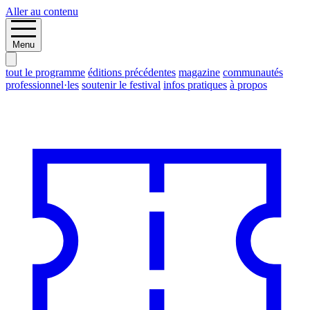
Aller au contenu
Menu
tout le programme
éditions précédentes
magazine
communautés
professionnel·les
soutenir le festival
infos pratiques
à propos