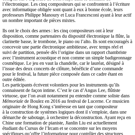
l’électronique. Les cinq compositeurs qui se confrontent à l’écriture
avec informatique obligée sont quant à eux à bonne école, leurs
professeurs Philippe Manoury et Luca Francesconi ayant à leur actif
un nombre important de pièces mixtes.
Ils ont le choix des armes : les cinq compositeurs ont à leur
disposition, comme partenaires du dispositif électronique la flûte, la
clarinette basse, le trombone, le piano ou l’alto. Ils sont encouragés à
concevoir une partie électronique ambitieuse, avec temps réel et
suivi de partition, pensée dès l’origine dans un rapport chambriste
avec l’instrument acoustique et non comme un simple badigeonnage
cosmétique. Le jeu en vaut la chandelle, car le lauréat, désigné à
l’issue des deux concerts de clôture, bénéficie d’une commande
pour le festival, la future pièce composée dans ce cadre étant en
outre éditée.
Les participants écrivent volontiers pour les instruments qu’ils
connaissent de façon intime. C’est le cas d’Angus Lee, flûtiste
virtuose, que l’on avait notamment pu entendre comme soliste dans
Mémoriale
de Boulez en 2016 au festival de Lucerne. Ce musicien
originaire de Hong Kong s’intéresse en tant que compositeur
à la construction de systèmes logiques dont il s’emploie, dans une
démarche de sabotage, à orchestrer la déconstruction. Ayant reçu en
Chine une formation de pianiste, Jianlin Liu est actuellement
étudiant du Cursus de l’Ircam et se concentre sur les moyens
spécifiques qu’offre l’informatique pour contrôler des structures