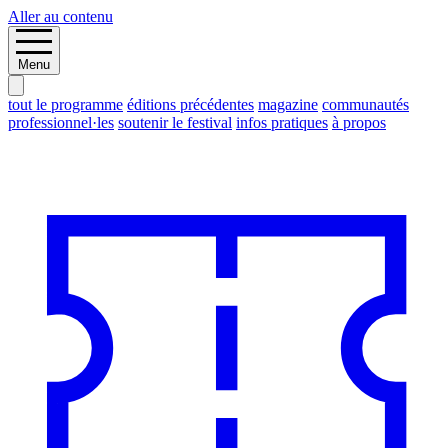
Aller au contenu
Menu
tout le programme
éditions précédentes
magazine
communautés
professionnel·les
soutenir le festival
infos pratiques
à propos