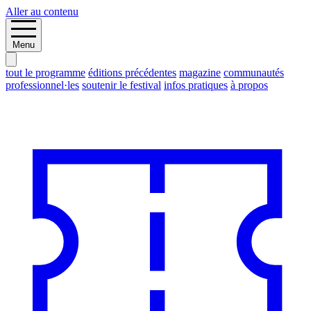
Aller au contenu
Menu
tout le programme
éditions précédentes
magazine
communautés
professionnel·les
soutenir le festival
infos pratiques
à propos