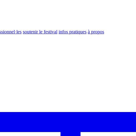
ssionnel·les
soutenir le festival
infos pratiques
à propos