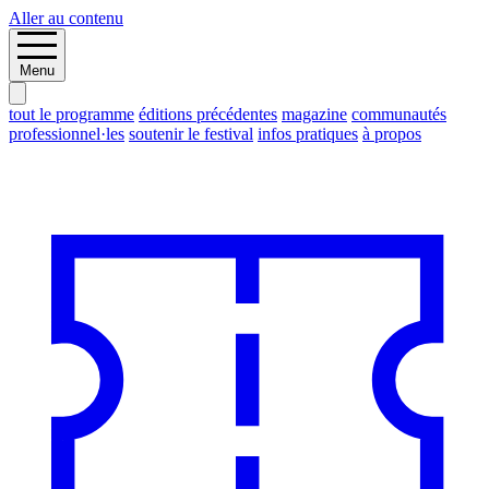
Aller au contenu
Menu
tout le programme
éditions précédentes
magazine
communautés
professionnel·les
soutenir le festival
infos pratiques
à propos