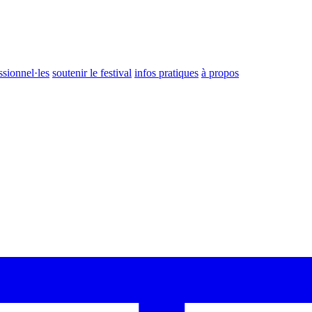
ssionnel·les
soutenir le festival
infos pratiques
à propos