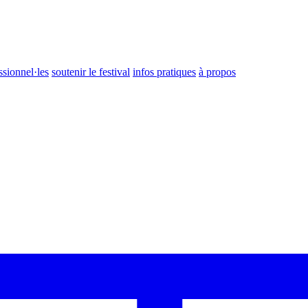
ssionnel·les
soutenir le festival
infos pratiques
à propos