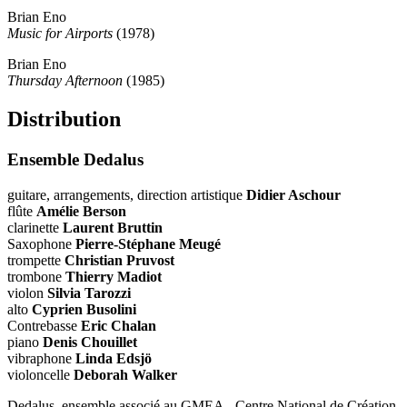
Brian Eno
Music for Airports
(1978)
Brian Eno
Thursday Afternoon
(1985)
Distribution
Ensemble Dedalus
guitare, arrangements, direction artistique
Didier Aschour
flûte
Amélie Berson
clarinette
Laurent Bruttin
Saxophone
Pierre-Stéphane Meugé
trompette
Christian Pruvost
trombone
Thierry Madiot
violon
Silvia Tarozzi
alto
Cyprien Busolini
Contrebasse
Eric Chalan
piano
Denis Chouillet
vibraphone
Linda Edsjö
violoncelle
Deborah Walker
Dedalus, ensemble associé au GMEA - Centre National de Création