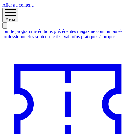
Aller au contenu
Menu
tout le programme
éditions précédentes
magazine
communautés
professionnel·les
soutenir le festival
infos pratiques
à propos