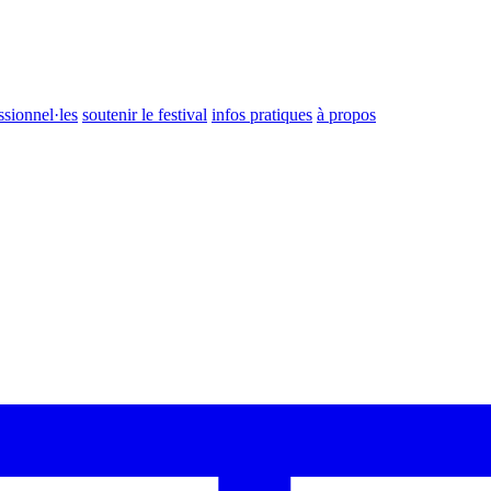
ssionnel·les
soutenir le festival
infos pratiques
à propos