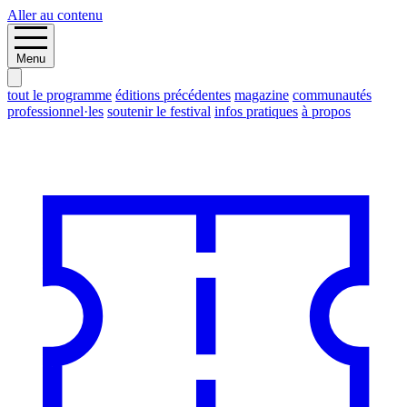
Aller au contenu
Menu
tout le programme
éditions précédentes
magazine
communautés
professionnel·les
soutenir le festival
infos pratiques
à propos