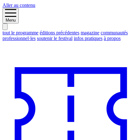
Aller au contenu
Menu
tout le programme
éditions précédentes
magazine
communautés
professionnel·les
soutenir le festival
infos pratiques
à propos