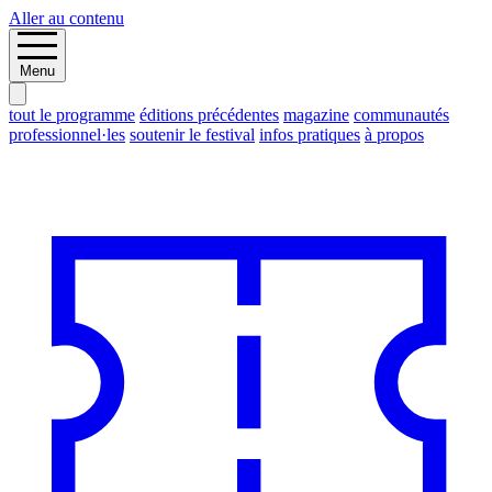
Aller au contenu
Menu
tout le programme
éditions précédentes
magazine
communautés
professionnel·les
soutenir le festival
infos pratiques
à propos