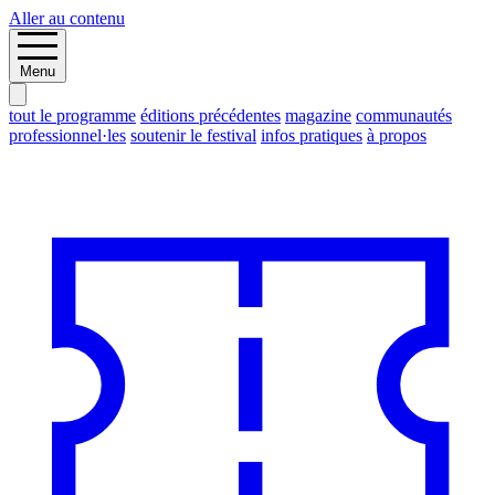
Aller au contenu
Menu
tout le programme
éditions précédentes
magazine
communautés
professionnel·les
soutenir le festival
infos pratiques
à propos