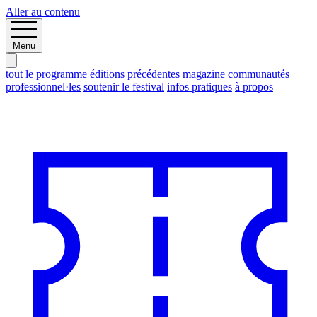
Aller au contenu
Menu
tout le programme
éditions précédentes
magazine
communautés
professionnel·les
soutenir le festival
infos pratiques
à propos