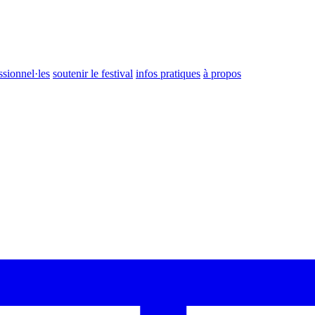
ssionnel·les
soutenir le festival
infos pratiques
à propos