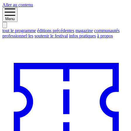
Aller au contenu
Menu
tout le programme
éditions précédentes
magazine
communautés
professionnel·les
soutenir le festival
infos pratiques
à propos