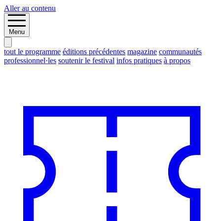
Aller au contenu
Menu
tout le programme
éditions précédentes
magazine
communautés
professionnel·les
soutenir le festival
infos pratiques
à propos