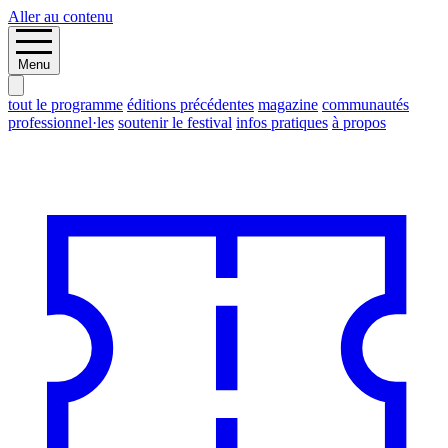
Aller au contenu
Menu
tout le programme
éditions précédentes
magazine
communautés
professionnel·les
soutenir le festival
infos pratiques
à propos