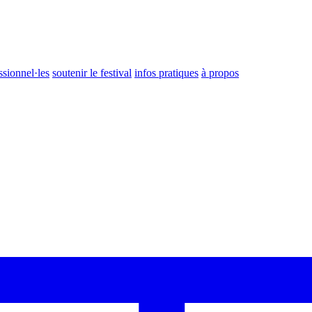
ssionnel·les
soutenir le festival
infos pratiques
à propos