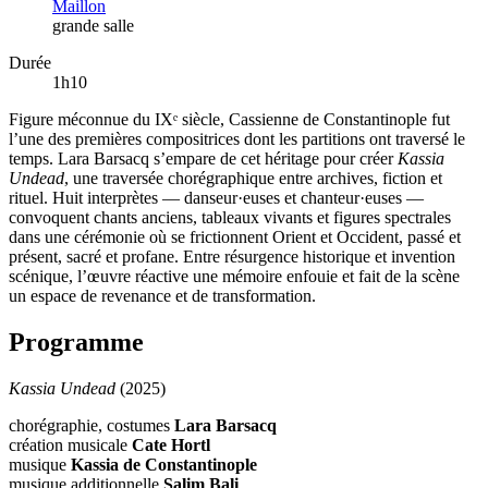
Maillon
grande salle
Durée
1h10
Figure méconnue du IXᵉ siècle, Cassienne de Constantinople fut
l’une des premières compositrices dont les partitions ont traversé le
temps. Lara Barsacq s’empare de cet héritage pour créer
Kassia
Undead
, une traversée chorégraphique entre archives, fiction et
rituel. Huit interprètes — danseur·euses et chanteur·euses —
convoquent chants anciens, tableaux vivants et figures spectrales
dans une cérémonie où se frictionnent Orient et Occident, passé et
présent, sacré et profane. Entre résurgence historique et invention
scénique, l’œuvre réactive une mémoire enfouie et fait de la scène
un espace de revenance et de transformation.
Programme
Kassia Undead
(2025)
chorégraphie, costumes
Lara Barsacq
création musicale
Cate Hortl
musique
Kassia de Constantinople
musique additionnelle
Salim Bali