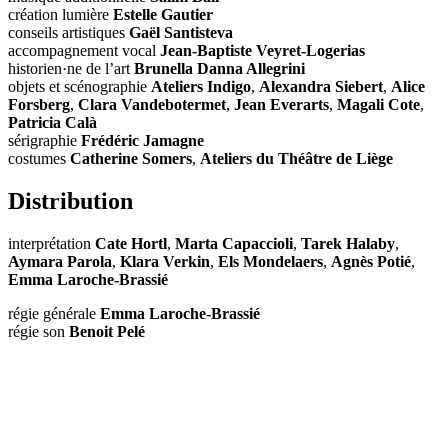
création lumière
Estelle Gautier
conseils artistiques
Gaël Santisteva
accompagnement vocal
Jean-Baptiste Veyret-Logerias
historien·ne de l’art
Brunella Danna Allegrini
objets et scénographie
Ateliers Indigo
,
Alexandra Siebert
,
Alice
Forsberg
,
Clara Vandebotermet
,
Jean Everarts
,
Magali Cote
,
Patricia Calà
sérigraphie
Frédéric Jamagne
costumes
Catherine Somers
,
Ateliers du Théâtre de Liège
Distribution
interprétation
Cate Hortl
,
Marta Capaccioli
,
Tarek Halaby
,
Aymara Parola
,
Klara Verkin
,
Els Mondelaers
,
Agnès Potié
,
Emma Laroche-Brassié
régie générale
Emma Laroche-Brassié
régie son
Benoit Pelé