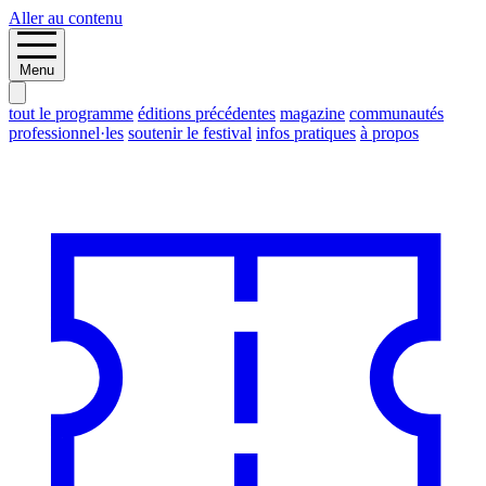
Aller au contenu
Menu
tout le programme
éditions précédentes
magazine
communautés
professionnel·les
soutenir le festival
infos pratiques
à propos