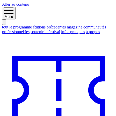
Aller au contenu
Menu
tout le programme
éditions précédentes
magazine
communautés
professionnel·les
soutenir le festival
infos pratiques
à propos