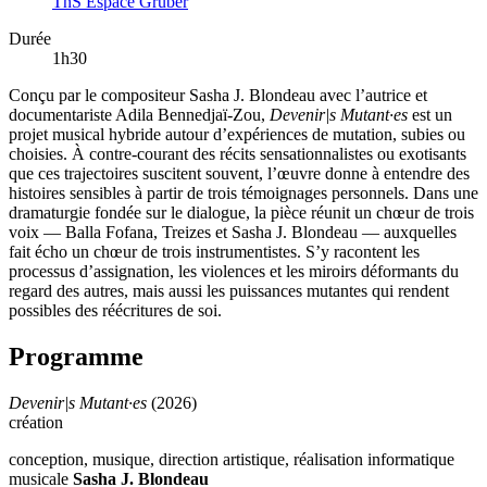
TnS Espace Grüber
Durée
1h30
Conçu par le compositeur Sasha J. Blondeau avec l’autrice et
documentariste Adila Bennedjaï-Zou,
Devenir|s Mutant·es
est un
projet musical hybride autour d’expériences de mutation, subies ou
choisies. À contre-courant des récits sensationnalistes ou exotisants
que ces trajectoires suscitent souvent, l’œuvre donne à entendre des
histoires sensibles à partir de trois témoignages personnels. Dans une
dramaturgie fondée sur le dialogue, la pièce réunit un chœur de trois
voix — Balla Fofana, Treizes et Sasha J. Blondeau — auxquelles
fait écho un chœur de trois instrumentistes. S’y racontent les
processus d’assignation, les violences et les miroirs déformants du
regard des autres, mais aussi les puissances mutantes qui rendent
possibles des réécritures de soi.
Programme
Devenir|s Mutant·es
(2026)
création
conception, musique, direction artistique, réalisation informatique
musicale
Sasha J. Blondeau