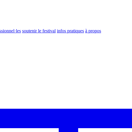
ssionnel·les
soutenir le festival
infos pratiques
à propos