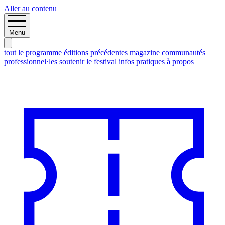
Aller au contenu
Menu
tout le programme
éditions précédentes
magazine
communautés
professionnel·les
soutenir le festival
infos pratiques
à propos