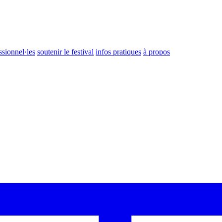
ssionnel·les
soutenir le festival
infos pratiques
à propos