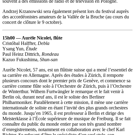
souvent à des émissions de radio et de télévision en Pologne.
Andrzej Krzanowski sera également présent lors du festival auprès
des accordéonistes amateurs de la Vallée de la Bruche (au cours du
concert de clôture le 9 octobre).
15h00 — Aurèle Nicolet, flûte
Cristóbal Halffter,
Debla
Ysang Yun,
Étude
Paul Heinz Dittrich,
Rondeau
Kazuo Fukushima,
Shun-san
Aurèle Nicolet, 57 ans, est un flûtiste suisse qui a mené l’essentiel de
sa carrière en Allemagne. Après des études à Zürich, il remporte
plusieurs concours dont le premier prix de Genève, et commence sa
carrière comme flûte solo à l’Orchestre de Zürich, puis à l’Orchestre
de Winterthur. Wilhem Furtwängler le remarque et le fait venir à
Berlin où, durant neuf ans, il est le soliste des Berliner
Philharmoniker. Parallèlement à cette mission, il mène une carrière
internationale de soliste en étant l’invité des plus grands orchestres
du monde. Jusqu’en 1965, il est professeur à Berlin et dirige des
Meisterklasse à l’École supérieure de musique de Freiburg. Il se fait
connaître du public du monde entier par son très grand nombre
d’enregistrements, notamment en collaboration avec le chef Karl
Richter. Se refusant d’être le spécialiste d’un seul style, son