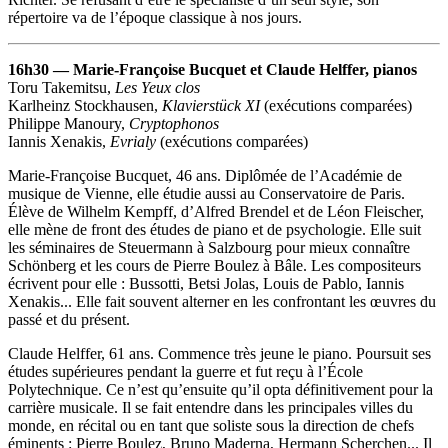
répertoire va de l’époque classique à nos jours.
16h30 — Marie-Françoise Bucquet et Claude Helffer, pianos
Toru Takemitsu,
Les Yeux clos
Karlheinz Stockhausen,
Klavierstück XI
(exécutions comparées)
Philippe Manoury,
Cryptophonos
Iannis Xenakis,
Evrialy
(exécutions comparées)
Marie-Françoise Bucquet, 46 ans. Diplômée de l’Académie de
musique de Vienne, elle étudie aussi au Conservatoire de Paris.
Élève de Wilhelm Kempff, d’Alfred Brendel et de Léon Fleischer,
elle mène de front des études de piano et de psychologie. Elle suit
les séminaires de Steuermann à Salzbourg pour mieux connaître
Schönberg et les cours de Pierre Boulez à Bâle. Les compositeurs
écrivent pour elle : Bussotti, Betsi Jolas, Louis de Pablo, Iannis
Xenakis... Elle fait souvent alterner en les confrontant les œuvres du
passé et du présent.
Claude Helffer, 61 ans. Commence très jeune le piano. Poursuit ses
études supérieures pendant la guerre et fut reçu à l’École
Polytechnique. Ce n’est qu’ensuite qu’il opta définitivement pour la
carrière musicale. Il se fait entendre dans les principales villes du
monde, en récital ou en tant que soliste sous la direction de chefs
éminents : Pierre Boulez, Bruno Maderna, Hermann Scherchen... Il