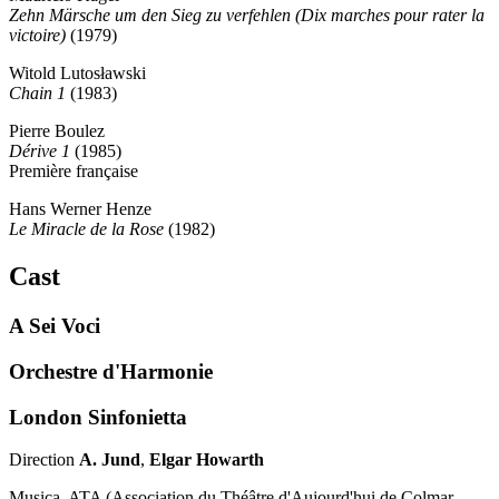
Zehn Märsche um den Sieg zu verfehlen (Dix marches pour rater la
victoire)
(1979)
Witold Lutosławski
Chain 1
(1983)
Pierre Boulez
Dérive 1
(1985)
Première française
Hans Werner Henze
Le Miracle de la Rose
(1982)
Cast
A Sei Voci
Orchestre d'Harmonie
London Sinfonietta
Direction
A. Jund
,
Elgar Howarth
Musica, ATA (Association du Théâtre d'Aujourd'hui de Colmar