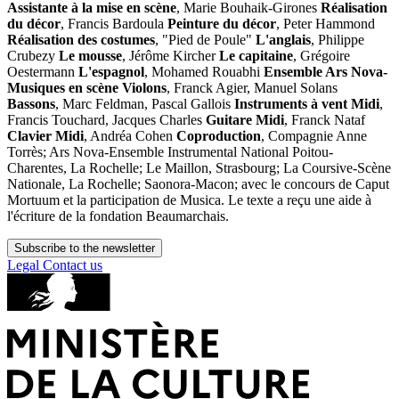
Assistante à la mise en scène
, Marie Bouhaik-Girones
Réalisation
du décor
, Francis Bardoula
Peinture du décor
, Peter Hammond
Réalisation des costumes
, "Pied de Poule"
L'anglais
, Philippe
Crubezy
Le mousse
, Jérôme Kircher
Le capitaine
, Grégoire
Oestermann
L'espagnol
, Mohamed Rouabhi
Ensemble Ars Nova-
Musiques en scène
Violons
, Franck Agier, Manuel Solans
Bassons
, Marc Feldman, Pascal Gallois
Instruments à vent Midi
,
Francis Touchard, Jacques Charles
Guitare Midi
, Franck Nataf
Clavier Midi
, Andréa Cohen
Coproduction
, Compagnie Anne
Torrès; Ars Nova-Ensemble Instrumental National Poitou-
Charentes, La Rochelle; Le Maillon, Strasbourg; La Coursive-Scène
Nationale, La Rochelle; Saonora-Macon; avec le concours de Caput
Mortuum et la participation de Musica. Le texte a reçu une aide à
l'écriture de la fondation Beaumarchais.
Subscribe to the newsletter
Legal
Contact us