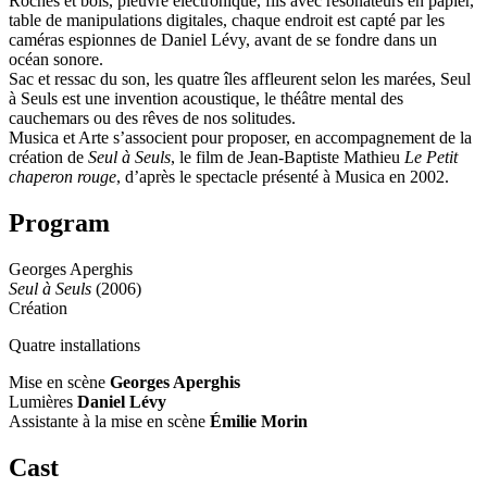
Roches et bois, pieuvre électronique, fils avec résonateurs en papier,
table de manipulations digitales, chaque endroit est capté par les
caméras espionnes de Daniel Lévy, avant de se fondre dans un
océan sonore.
Sac et ressac du son, les quatre îles affleurent selon les marées, Seul
à Seuls est une invention acoustique, le théâtre mental des
cauchemars ou des rêves de nos solitudes.
Musica et Arte s’associent pour proposer, en accompagnement de la
création de
Seul à Seuls
, le film de Jean-Baptiste Mathieu
Le Petit
chaperon rouge
, d’après le spectacle présenté à Musica en 2002.
Program
Georges Aperghis
Seul à Seuls
(2006)
Création
Quatre installations
Mise en scène
Georges Aperghis
Lumières
Daniel Lévy
Assistante à la mise en scène
Émilie Morin
Cast