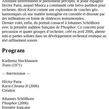
Abordant différemment le phénomène perceptif, le jeune espagnol
Hector Parra, auquel Musica a commandé cette brève partition pour
orchestre, décrit
Karst
comme une exploration de couches géo-
harmoniques où une matière homogène est corrodée et dissoute par
des infiltrations en forme de stridences instrumentales.
Dernier volet, enfin, du portrait consacré à Johannes Schöllhorn
avec la première audition française de
Phosphor
. Ce concerto pour
percussion et quatre groupes d’orchestre, créé en avril 2006, alterne
tutti et parties solistes dans un développement orchestral erratique au
réel raffinement sonore.
Program
Karlheinz Stockhausen
Trans
(1971)
— Intermission —
Hèctor Parra
Karst-Chroma II
(2006)
Création
Johannes Schöllhorn
Phosphor
(2006)
Première française