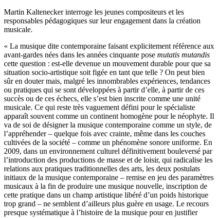
Martin Kaltenecker interroge les jeunes compositeurs et les
responsables pédagogiques sur leur engagement dans la création
musicale.
« La musique dite contemporaine faisant explicitement référence aux
avant-gardes nées dans les années cinquante pose
mutatis mutandis
cette question : est-elle devenue un mouvement durable pour que sa
situation socio-artistique soit figée en tant que telle ? On peut bien
sûr en douter mais, malgré les innombrables expériences, tendances
ou pratiques qui se sont développées à partir d’elle, à partir de ces
succès ou de ces échecs, elle s’est bien inscrite comme une unité
musicale. Ce qui reste très vaguement défini pour le spécialiste
apparaît souvent comme un continent homogène pour le néophyte. Il
va de soi de désigner la musique contemporaine comme un style, de
l’appréhender – quelque fois avec crainte, même dans les couches
cultivées de la société – comme un phénomène sonore uniforme. En
2009, dans un environnement culturel définitivement bouleversé par
l’introduction des productions de masse et de loisir, qui radicalise les
relations aux pratiques traditionnelles des arts, les deux postulats
initiaux de la musique contemporaine – remise en jeu des paramètres
musicaux à la fin de produire une musique nouvelle, inscription de
cette pratique dans un champ artistique libéré d’un poids historique
trop grand – ne semblent d’ailleurs plus guère en usage. Le recours
presque systématique à l’histoire de la musique pour en justifier