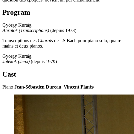
Program
György Kurtág
Átiratok (Transcriptions)
(depuis 1973)
Transcriptions des
Chorals
de J.S Bach pour piano solo, quatre
mains et deux pianos.
György Kurtág
Játékok (Jeux)
(depuis 1979)
Cast
Piano
Jean-Sébastien Dureau
,
Vincent Planès