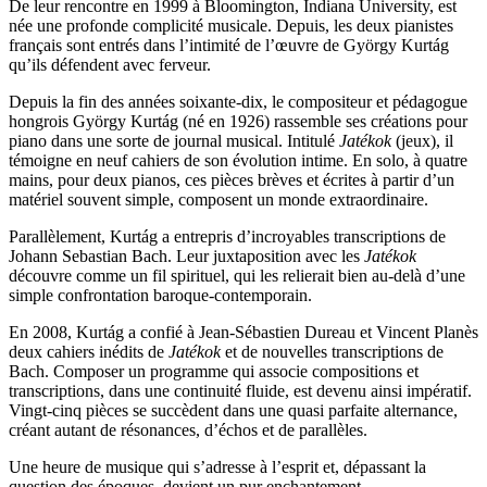
De leur rencontre en 1999 à Bloomington, Indiana University, est
née une profonde complicité musicale. Depuis, les deux pianistes
français sont entrés dans l’intimité de l’œuvre de György Kurtág
qu’ils défendent avec ferveur.
Depuis la fin des années soixante-dix, le compositeur et pédagogue
hongrois György Kurtág (né en 1926) rassemble ses créations pour
piano dans une sorte de journal musical. Intitulé
Jatékok
(jeux), il
témoigne en neuf cahiers de son évolution intime. En solo, à quatre
mains, pour deux pianos, ces pièces brèves et écrites à partir d’un
matériel souvent simple, composent un monde extraordinaire.
Parallèlement, Kurtág a entrepris d’incroyables transcriptions de
Johann Sebastian Bach. Leur juxtaposition avec les
Jatékok
découvre comme un fil spirituel, qui les relierait bien au-delà d’une
simple confrontation baroque-contemporain.
En 2008, Kurtág a confié à Jean-Sébastien Dureau et Vincent Planès
deux cahiers inédits de
Jatékok
et de nouvelles transcriptions de
Bach. Composer un programme qui associe compositions et
transcriptions, dans une continuité fluide, est devenu ainsi impératif.
Vingt-cinq pièces se succèdent dans une quasi parfaite alternance,
créant autant de résonances, d’échos et de parallèles.
Une heure de musique qui s’adresse à l’esprit et, dépassant la
question des époques, devient un pur enchantement.