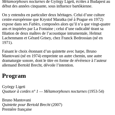
Métamorphoses nocturnes
de György Ligeti, écrites à Budapest au
début des années cinquante, sous influence bartókienne.
On y entendra en particulier deux héritages. Celui d’une culture
centre-européenne que Krystof Maratka (né à Prague en 1972)
expose dans ses
Fables
, composées alors qu’il n’a que vingt-quatre
ans et inspirées par La Fontaine ; celui d’une radicalité tirant sa
filiation de deux maîtres de l’acoustique intrumentale, Helmut
Lachenmann et Gérard Grisey, chez Franck Bedrossian (né en
1971).
Faisant le choix étonnant d’un quintette avec harpe, Bruno
Mantovani (né en 1974) empreinte un autre chemin, une autre
dramaturgie sonore, dont le titre en forme de révérence à l’auteur
allemand Bertold Brecht, dévoile l’intention.
Program
György Ligeti
Quatuor à cordes n° 1 — Métamorphoses nocturnes
(1953-54)
Bruno Mantovani
Quintette pour Bertold Brecht
(2007)
Première française