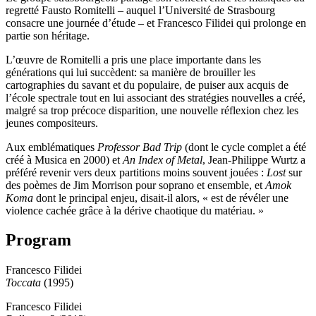
regretté Fausto Romitelli – auquel l’Université de Strasbourg
consacre une journée d’étude – et Francesco Filidei qui prolonge en
partie son héritage.
L’œuvre de Romitelli a pris une place importante dans les
générations qui lui succèdent: sa manière de brouiller les
cartographies du savant et du populaire, de puiser aux acquis de
l’école spectrale tout en lui associant des stratégies nouvelles a créé,
malgré sa trop précoce disparition, une nouvelle réflexion chez les
jeunes compositeurs.
Aux emblématiques
Professor Bad Trip
(dont le cycle complet a été
créé à Musica en 2000) et
An Index of Metal
, Jean-Philippe Wurtz a
préféré revenir vers deux partitions moins souvent jouées :
Lost
sur
des poèmes de Jim Morrison pour soprano et ensemble, et
Amok
Koma
dont le principal enjeu, disait-il alors, « est de révéler une
violence cachée grâce à la dérive chaotique du matériau. »
Program
Francesco Filidei
Toccata
(1995)
Francesco Filidei