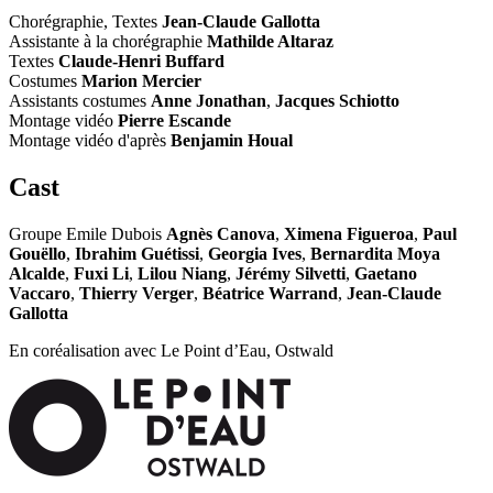
Chorégraphie, Textes
Jean-Claude Gallotta
Assistante à la chorégraphie
Mathilde Altaraz
Textes
Claude-Henri Buffard
Costumes
Marion Mercier
Assistants costumes
Anne Jonathan
,
Jacques Schiotto
Montage vidéo
Pierre Escande
Montage vidéo d'après
Benjamin Houal
Cast
Groupe Emile Dubois
Agnès Canova
,
Ximena Figueroa
,
Paul
Gouëllo
,
Ibrahim Guétissi
,
Georgia Ives
,
Bernardita Moya
Alcalde
,
Fuxi Li
,
Lilou Niang
,
Jérémy Silvetti
,
Gaetano
Vaccaro
,
Thierry Verger
,
Béatrice Warrand
,
Jean-Claude
Gallotta
En coréalisation avec Le Point d’Eau, Ostwald