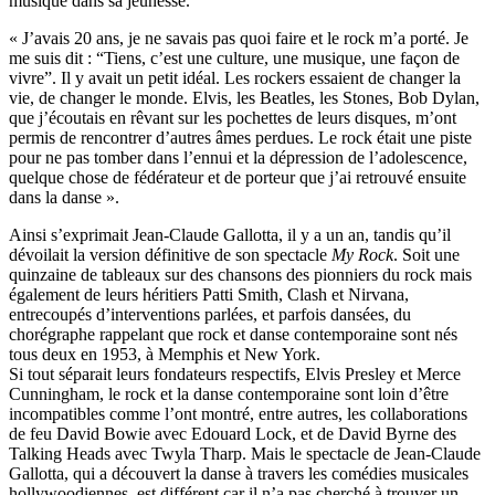
musique dans sa jeunesse.
« J’avais 20 ans, je ne savais pas quoi faire et le rock m’a porté. Je
me suis dit : “Tiens, c’est une culture, une musique, une façon de
vivre”. Il y avait un petit idéal. Les rockers essaient de changer la
vie, de changer le monde. Elvis, les Beatles, les Stones, Bob Dylan,
que j’écoutais en rêvant sur les pochettes de leurs disques, m’ont
permis de rencontrer d’autres âmes perdues. Le rock était une piste
pour ne pas tomber dans l’ennui et la dépression de l’adolescence,
quelque chose de fédérateur et de porteur que j’ai retrouvé ensuite
dans la danse ».
Ainsi s’exprimait Jean-Claude Gallotta, il y a un an, tandis qu’il
dévoilait la version définitive de son spectacle
My Rock
. Soit une
quinzaine de tableaux sur des chansons des pionniers du rock mais
également de leurs héritiers Patti Smith, Clash et Nirvana,
entrecoupés d’interventions parlées, et parfois dansées, du
chorégraphe rappelant que rock et danse contemporaine sont nés
tous deux en 1953, à Memphis et New York.
Si tout séparait leurs fondateurs respectifs, Elvis Presley et Merce
Cunningham, le rock et la danse contemporaine sont loin d’être
incompatibles comme l’ont montré, entre autres, les collaborations
de feu David Bowie avec Edouard Lock, et de David Byrne des
Talking Heads avec Twyla Tharp. Mais le spectacle de Jean-Claude
Gallotta, qui a découvert la danse à travers les comédies musicales
hollywoodiennes, est différent car il n’a pas cherché à trouver un